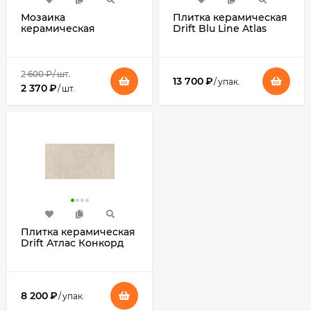
Мозаика
Плитка керамическая
керамическая
Drift Blu Line Atlas
Джардини Керама
Concorde
Марацци
2 600
₽
/
шт.
13 700
₽
/
упак.
2 370
₽
/
шт.
Плитка керамическая
Drift Атлас Конкорд
8 200
₽
/
упак.