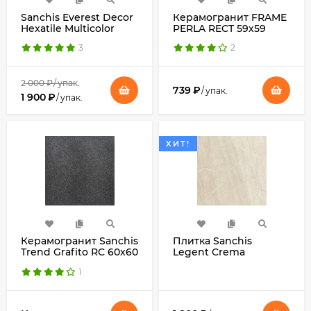
Sanchis Everest Decor
Керамогранит FRAME
Hexatile Multicolor
PERLA RECT 59х59
30x60
3
2
2 000
₽
/
упак.
739
₽
/
упак.
1 900
₽
/
упак.
ХИТ!
Керамогранит Sanchis
Плитка Sanchis
Trend Grafito RC 60x60
Legent Crema
1