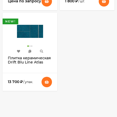
Цена по запросу
1 800
₽
/
шт.
NEW!
Плитка керамическая
Drift Blu Line Atlas
Concorde
13 700
₽
/
упак.